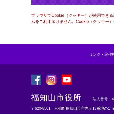
ブラウザでCookie（クッキー）が使用でき
ムをご利用頂けません。Cookie（クッキ
リンク・著作
＜
＜
＜
外
外
外
福知山市役所
法人番号 400
部
部
部
リ
リ
リ
〒620-8501 京都府福知山市字内記13番地の1
T
ン
ン
ン