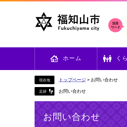
ペ
メ
ー
ニ
ジ
ュ
の
ー
注目
ワード
先
を
頭
飛
で
ば
す
し
ホーム
く
。
て
本
文
へ
トップページ
>
お問い合わせ
お問い合わせ
本
文
お問い合わせ