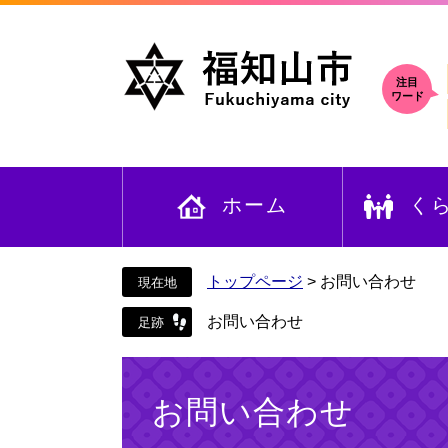
ペ
メ
ー
ニ
ジ
ュ
の
ー
注目
ワード
先
を
頭
飛
で
ば
す
し
ホーム
く
。
て
本
文
へ
トップページ
>
お問い合わせ
お問い合わせ
本
文
お問い合わせ