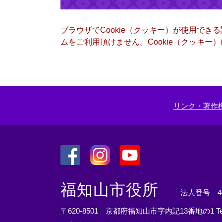
ブラウザでCookie（クッキー）が使用でき
ムをご利用頂けません。Cookie（クッキ
リンク・著作
＜
＜
＜
外
外
外
福知山市役所
法人番号 400
部
部
部
リ
リ
リ
〒620-8501 京都府福知山市字内記13番地の1
T
ン
ン
ン