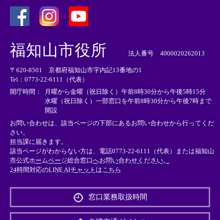
＜
＜
＜
外
外
外
福知山市役所
部
部
部
法人番号 4000020262013
リ
リ
リ
〒620-8501 京都府福知山市字内記13番地の1
ン
ン
ン
Tel：0773-22-6111（代表）
ク
ク
ク
＞
＞
＞
開庁時間：
月曜から金曜（祝日除く）午前8時30分から午後5時15分
水曜（祝日除く）一部窓口を午前8時30分から午後7時まで
開設
お問い合わせは、該当ページの下部にあるお問い合わせから行ってくだ
さい。
担当課に届きます。
該当ページがわからない方は、電話0773-22-6111（代表）または
福知山
市公式ホームページ総合窓口へお問い合わせください。
24時間対応のLINE AIチャットはこちら
＜
外
窓口業務取扱時間
部
リ
ン