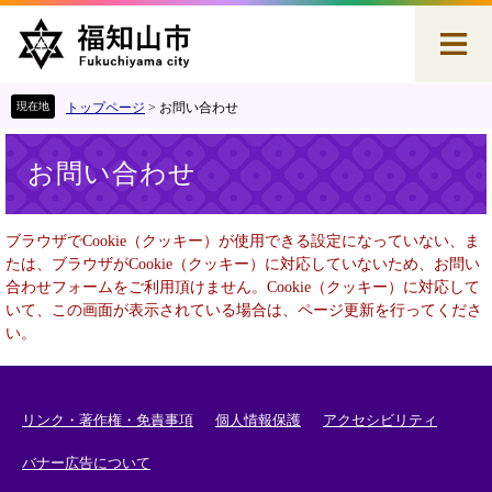
ペ
メ
ー
ニ
ジ
ュ
の
ー
先
を
トップページ
>
お問い合わせ
頭
飛
本
で
ば
お問い合わせ
文
す
し
。
て
本
ブラウザでCookie（クッキー）が使用できる設定になっていない、ま
文
たは、ブラウザがCookie（クッキー）に対応していないため、お問い
へ
合わせフォームをご利用頂けません。Cookie（クッキー）に対応して
いて、この画面が表示されている場合は、ページ更新を行ってくださ
い。
リンク・著作権・免責事項
個人情報保護
アクセシビリティ
バナー広告について