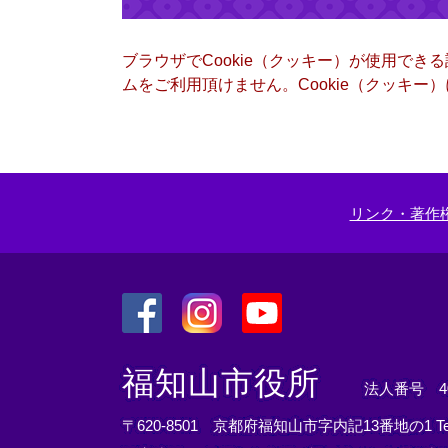
ブラウザでCookie（クッキー）が使用でき
ムをご利用頂けません。Cookie（クッキ
リンク・著作
＜
＜
＜
外
外
外
福知山市役所
法人番号 400
部
部
部
リ
リ
リ
〒620-8501 京都府福知山市字内記13番地の1
T
ン
ン
ン