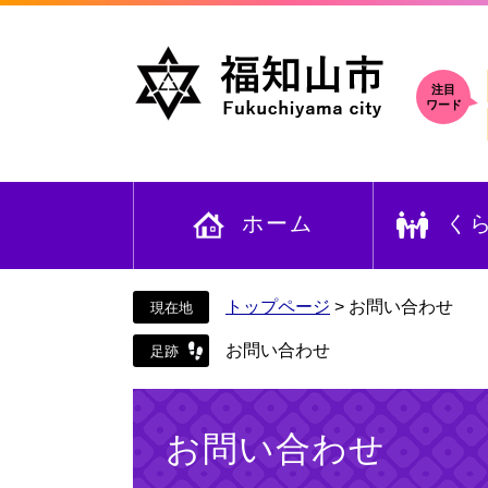
ペ
メ
ー
ニ
ジ
ュ
の
ー
注目
ワード
先
を
頭
飛
で
ば
す
し
ホーム
く
。
て
本
文
へ
トップページ
>
お問い合わせ
お問い合わせ
本
文
お問い合わせ