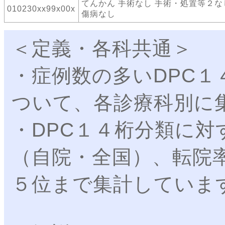
てんかん 手術なし 手術・処置等２な
010230xx99x00x
傷病なし
＜定義・各科共通＞
・症例数の多いDPC１
ついて、各診療科別に
・DPC１４桁分類に対
（自院・全国）、転院
５位まで集計していま