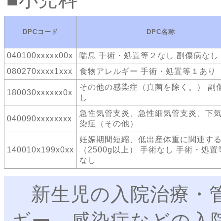
DPCコード
DPC名称
040100xxxxx00x
喘息 手術・処置等２なし 副傷病なし
080270xxxx1xxx
食物アレルギー 手術・処置等１あり
その他の感染症（真菌を除く。） 副
180030xxxxxx0x
し
急性気管支炎、急性細気管支炎、下
040090xxxxxxxx
染症（その他）
妊娠期間短縮、低出産体重に関連す
140010x199x0xx
（2500g以上） 手術なし 手術・処置
なし
新生児の入院治療・管
ギー、感染症などの入