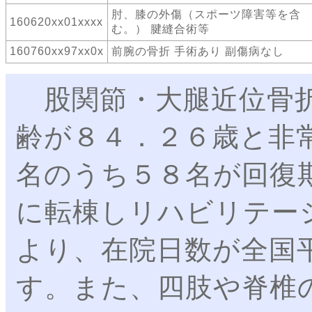
肘、膝の外傷（スポーツ障害等を含
160620xx01xxxx
む。） 腱縫合術等
160760xx97xx0x
前腕の骨折 手術あり 副傷病なし
股関節・大腿近位骨折
齢が８４．２６歳と非
名のうち５８名が回復
に転棟しリハビリテー
より、在院日数が全国
す。また、四肢や脊椎