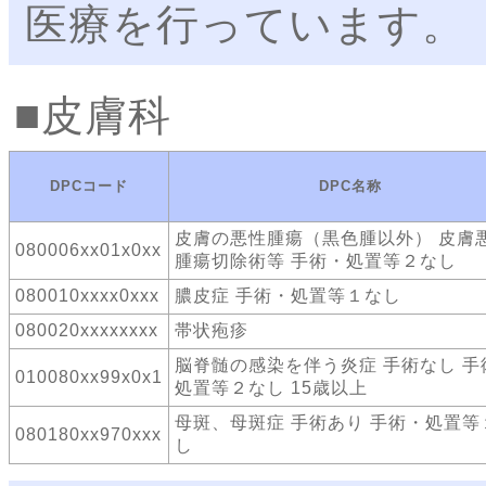
医療を行っています。
皮膚科
DPCコード
DPC名称
皮膚の悪性腫瘍（黒色腫以外） 皮膚
080006xx01x0xx
腫瘍切除術等 手術・処置等２なし
080010xxxx0xxx
膿皮症 手術・処置等１なし
080020xxxxxxxx
帯状疱疹
脳脊髄の感染を伴う炎症 手術なし 手
010080xx99x0x1
処置等２なし 15歳以上
母斑、母斑症 手術あり 手術・処置等
080180xx970xxx
し