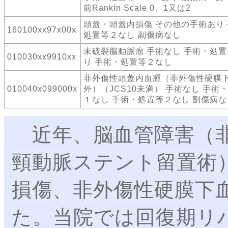
前Rankin Scale 0、1又は2
頭蓋・頭蓋内損傷 その他の手術あり
160100xx97x00x
処置等２なし 副傷病なし
未破裂脳動脈瘤 手術なし 手術・処
010030xx9910xx
り 手術・処置等２なし
非外傷性頭蓋内血腫（非外傷性硬膜
010040x099000x
外）（JCS10未満） 手術なし 手術
１なし 手術・処置等２なし 副傷病な
近年、脳血管障害（非
頸動脈ステント留置術
損傷、非外傷性硬膜下
た。当院では回復期リ