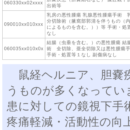
060330xx02xxxx
出術等
乳房の悪性腫瘍 乳腺悪性腫瘍手術 
分切除術（腋窩部郭清を伴うもの（
090010xx010xxx
によるものを含む。））等 手術・処
なし
結腸（虫垂を含む。）の悪性腫瘍 結
060035xx010x0x
術 全切除、亜全切除又は悪性腫瘍
手術・処置等１なし 副傷病なし
鼠経ヘルニア、胆嚢疾
うものが多くなってい
患に対しての鏡視下手
疼痛軽減・活動性の向