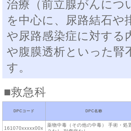
治療（前立腺がんにつ
を中心に、尿路結石や
や尿路感染症に対する
や腹膜透析といった腎
す。
救急科
DPCコード
DPC名称
薬物中毒（その他の中毒） 手術・処
161070xxxxx00x