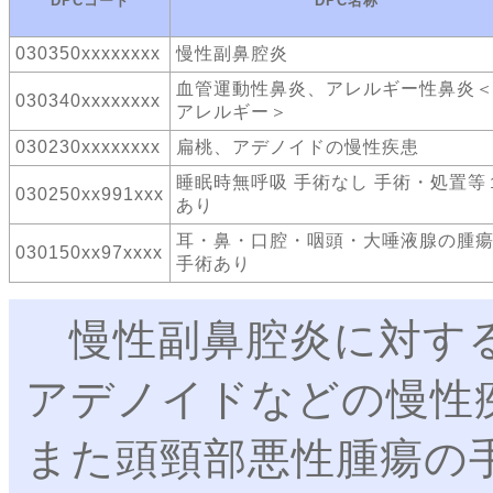
DPCコード
DPC名称
030350xxxxxxxx
慢性副鼻腔炎
血管運動性鼻炎、アレルギー性鼻炎
030340xxxxxxxx
アレルギー＞
030230xxxxxxxx
扁桃、アデノイドの慢性疾患
睡眠時無呼吸 手術なし 手術・処置等
030250xx991xxx
あり
耳・鼻・口腔・咽頭・大唾液腺の腫
030150xx97xxxx
手術あり
慢性副鼻腔炎に対する
アデノイドなどの慢性
また頭頸部悪性腫瘍の