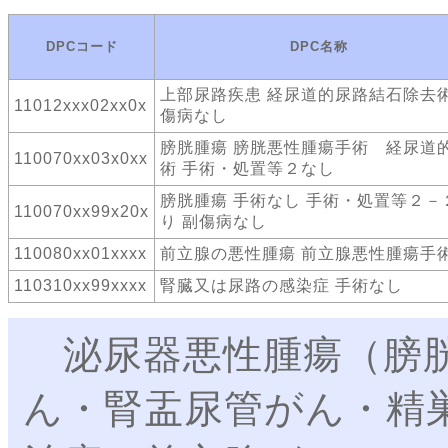
DPCコード
DPC名称
上部尿路疾患 経尿道的尿路結石除去術
11012xxx02xx0x
傷病なし
膀胱腫瘍 膀胱悪性腫瘍手術 経尿道
110070xx03x0xx
術 手術・処置等２なし
膀胱腫瘍 手術なし 手術・処置等２－
110070xx99x20x
り 副傷病なし
110080xx01xxxx
前立腺の悪性腫瘍 前立腺悪性腫瘍手
110310xx99xxxx
腎臓又は尿路の感染症 手術なし
泌尿器悪性腫瘍（膀胱
ん・腎盂尿管がん・精