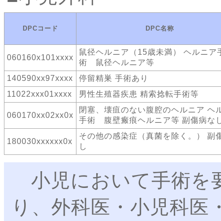
DPCコード
DPC名称
鼠径ヘルニア（15歳未満） ヘルニア
060160x101xxxx
術 鼠径ヘルニア等
140590xx97xxxx
停留精巣 手術あり
11022xxx01xxxx
男性生殖器疾患 精索捻転手術等
閉塞、壊疽のない腹腔のヘルニア ヘ
060170xx02xx0x
手術 腹壁瘢痕ヘルニア等 副傷病な
その他の感染症（真菌を除く。） 副
180030xxxxxx0x
し
小児において手術を要
り、外科医・小児科医