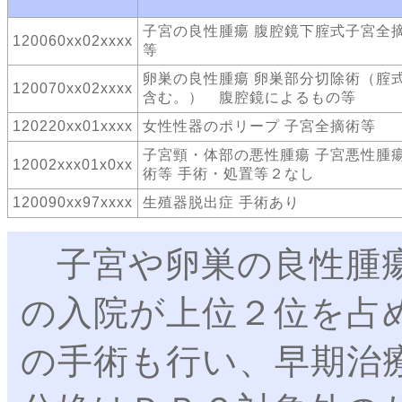
子宮の良性腫瘍 腹腔鏡下腟式子宮全
120060xx02xxxx
等
卵巣の良性腫瘍 卵巣部分切除術（腟
120070xx02xxxx
含む。） 腹腔鏡によるもの等
120220xx01xxxx
女性性器のポリープ 子宮全摘術等
子宮頸・体部の悪性腫瘍 子宮悪性腫
12002xxx01x0xx
術等 手術・処置等２なし
120090xx97xxxx
生殖器脱出症 手術あり
子宮や卵巣の良性腫瘍
の入院が上位２位を占
の手術も行い、早期治