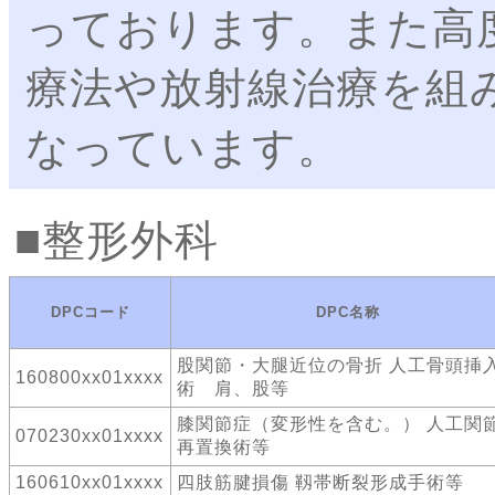
っております。また高
療法や放射線治療を組
なっています。
整形外科
DPCコード
DPC名称
股関節・大腿近位の骨折 人工骨頭挿
160800xx01xxxx
術 肩、股等
膝関節症（変形性を含む。） 人工関
070230xx01xxxx
再置換術等
160610xx01xxxx
四肢筋腱損傷 靱帯断裂形成手術等