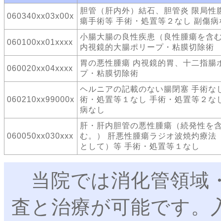
胆管（肝内外）結石、胆管炎 限局性
060340xx03x00x
瘍手術等 手術・処置等２なし 副傷病
小腸大腸の良性疾患（良性腫瘍を含
060100xx01xxxx
内視鏡的大腸ポリープ・粘膜切除術
胃の悪性腫瘍 内視鏡的胃、十二指腸
060020xx04xxxx
プ・粘膜切除術
ヘルニアの記載のない腸閉塞 手術なし
060210xx99000x
術・処置等１なし 手術・処置等２なし
病なし
肝・肝内胆管の悪性腫瘍（続発性を
060050xx030xxx
む。） 肝悪性腫瘍ラジオ波焼灼療法
として）等 手術・処置等１なし
当院では消化管領域・
査と治療が可能です。