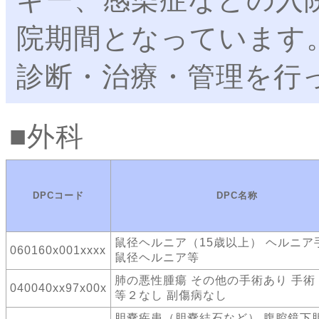
院期間となっています
診断・治療・管理を行
外科
DPCコード
DPC名称
鼠径ヘルニア（15歳以上） ヘルニ
060160x001xxxx
鼠径ヘルニア等
肺の悪性腫瘍 その他の手術あり 手術
040040xx97x00x
等２なし 副傷病なし
胆嚢疾患（胆嚢結石など） 腹腔鏡下