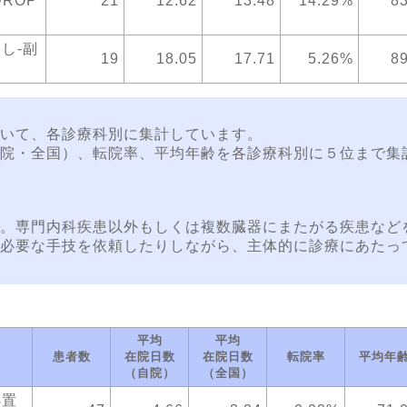
DROP
21
12.62
13.48
14.29%
83
なし-副
19
18.05
17.71
5.26%
89
いて、各診療科別に集計しています。
院・全国）、転院率、平均年齢を各診療科別に５位まで集
。専門内科疾患以外もしくは複数臓器にまたがる疾患など
必要な手技を依頼したりしながら、主体的に診療にあたっ
平均
平均
患者数
在院日数
在院日数
転院率
平均年
（自院）
（全国）
処置