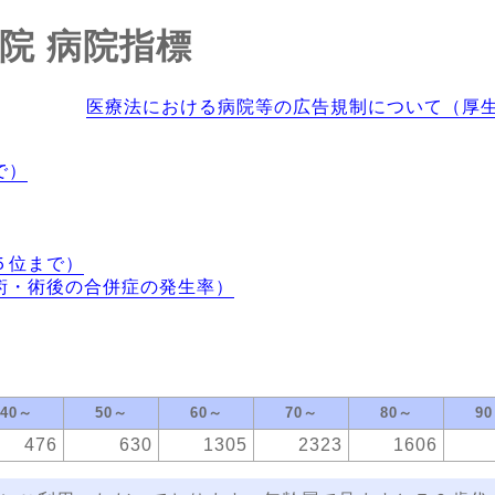
院
病院指標
医療法における病院等の広告規制について（厚
で）
５位まで）
術・術後の合併症の発生率）
40～
50～
60～
70～
80～
9
476
630
1305
2323
1606