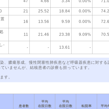
47
4.66
3.34
0.00%
71.
0
21
25.52
18.84
0.00%
74.
処置
16
13.56
9.59
0.00%
72.
処
11
21.46
23.38
9.09%
70.
し-
-
-
13.61
-
染、膿瘍形成、慢性閉塞性肺疾患など呼吸器疾患に対する
っていませんが、結核患者の診療も担っています。
ます。
平均
平均
患者数
在院日数
在院日数
転院率
平均