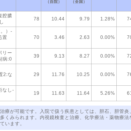
（自院）
（全国）
腹腔膿
78
10.44
9.79
1.28%
7
なし
。）-
処置
70
3.46
2.63
0.00%
7
ポリー
39
9.13
8.27
0.00%
7
副病:0
含
置2:な
29
11.76
10.25
0.00%
7
術なし-
19
11.63
11.64
5.26%
6
治療が可能です。入院で扱う疾患としては、胆石、胆管炎
多くみられます。内視鏡検査と治療、化学療法・薬物療法
ています。