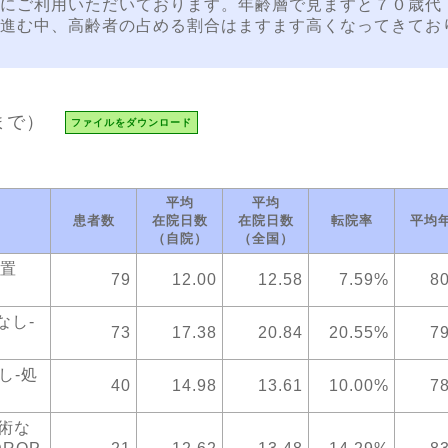
にご利用いただいております。年齢層で見ますと７０歳代
進む中、高齢者の占める割合はますます高くなってきてお
まで）
ファイルをダウンロード
平均
平均
患者数
在院日数
在院日数
転院率
平均
（自院）
（全国）
処置
79
12.00
12.58
7.59%
80
なし-
73
17.38
20.84
20.55%
79
し-処
40
14.98
13.61
10.00%
78
術な