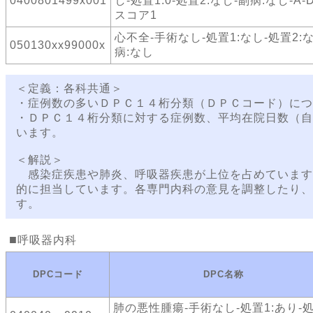
0400801499x001
し-処置1:0-処置2:なし-副病:なし-A-
スコア1
心不全-手術なし-処置1:なし-処置2:
050130xx99000x
病:なし
＜定義：各科共通＞
・症例数の多いＤＰＣ１４桁分類（ＤＰＣコード）につ
・ＤＰＣ１４桁分類に対する症例数、平均在院日数（自
います。
＜解説＞
感染症疾患や肺炎、呼吸器疾患が上位を占めています
的に担当しています。各専門内科の意見を調整したり、
す。
呼吸器内科
DPCコード
DPC名称
肺の悪性腫瘍-手術なし-処置1:あり-