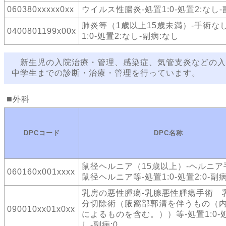
060380xxxxx0xx
ウイルス性腸炎-処置1:0-処置2:なし-
肺炎等（1歳以上15歳未満）-手術なし
0400801199x00x
1:0-処置2:なし-副病:なし
新生児の入院治療・管理、感染症、気管支炎などの入
中学生までの診断・治療・管理を行っています。
外科
DPCコード
DPC名称
鼠径ヘルニア（15歳以上）-ヘルニ
060160x001xxxx
鼠径ヘルニア等-処置1:0-処置2:0-副病
乳房の悪性腫瘍-乳腺悪性腫瘍手術 
分切除術（腋窩部郭清を伴うもの（
090010xx01x0xx
によるものを含む。））等-処置1:0-処
し-副病:0