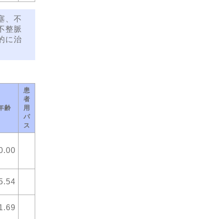
塞、不
不整脈
的に治
患
者
年齢
用
パ
ス
0.00
5.54
1.69