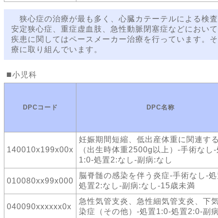
狭心症の治療が最も多く、心臓カテーテルによる検査
安定狭心症、重症虚血肢、急性動脈閉塞症などにおいて
疾患に関してはペースメーカー治療を行っています。そ
療に取り組んでいます。
小児科
DPCコード
DPC名称
妊娠期間短縮、低出産体重に関連す
140010x199x00x
（出生時体重2500g以上）-手術なし
1:0-処置2:なし-副病:なし
脳脊髄の感染を伴う炎症-手術なし-処置
010080xx99x000
処置2:なし-副病:なし-15歳未満
急性気管支炎、急性細気管支炎、下
040090xxxxxx0x
染症（その他）-処置1:0-処置2:0-副