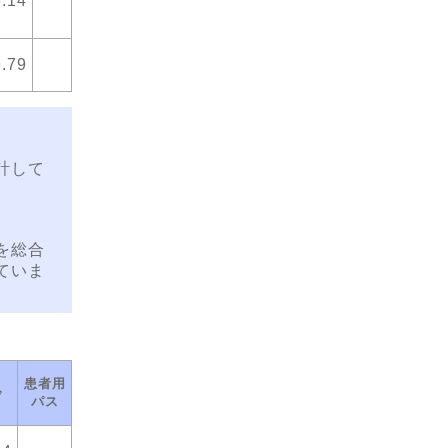
.14
.79
計して
を総合
ていま
患者用
齢
パス