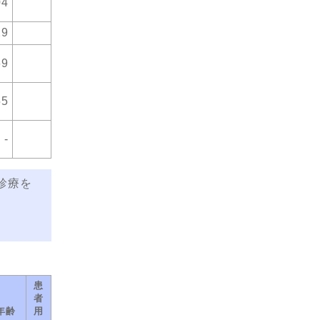
04
29
69
55
-
診療を
患
者
年齢
用