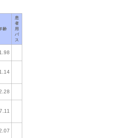
患
者
年齢
用
パ
ス
1.98
1.14
2.28
7.11
2.07