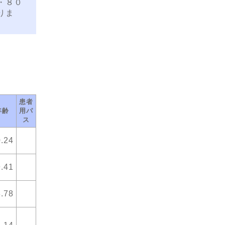
・８０
りま
患者
年齢
用パ
ス
.24
.41
.78