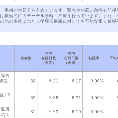
・手術が大部分を占めています。緊急性の高い急性心筋梗
は積極的にカテーテル診断・治療を行っています。また、
の他の多岐にわたる循環器疾患に対しても可能な限り積極
平均
平均
患者数
在院日数
在院日数
転院率
平均
（自院）
（全国）
る障害
-処置
38
6.21
6.17
0.00%
1:0-
35
3.86
6.31
0.00%
気道感
32
5.53
6.19
0.00%
病:なし