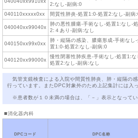
040040xx9910xx
2:なし-副病:0
040110xxxxx0xx
間質性肺炎-処置1:0-処置2:なし-副病:
肺の悪性腫瘍-手術なし-処置1:なし-
040040xx99040x
2:４あり-副病:なし
肺・縦隔の感染、膿瘍形成-手術なし-
040150xx99x0xx
置1:0-処置2:なし-副病:0
慢性閉塞性肺疾患-手術なし-処置1:な
040120xx99000x
処置2:なし-副病:なし
気管支鏡検査による入院や間質性肺炎、肺・縦隔の感
行っています。またDPC対象外のため上記集計には入
※患者数が１０未満の場合は、「－」表示となってい
消化器内科
DPCコード
DPC名称