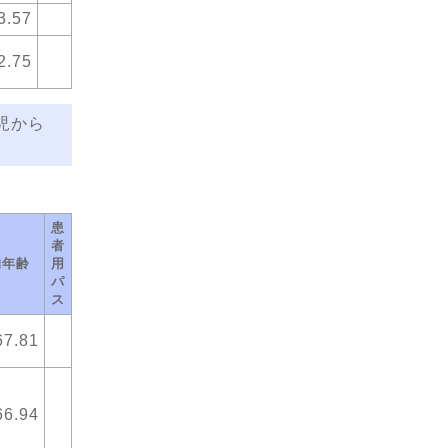
3.57
2.75
児から
患
者
均年齢
用
パ
ス
67.81
66.94