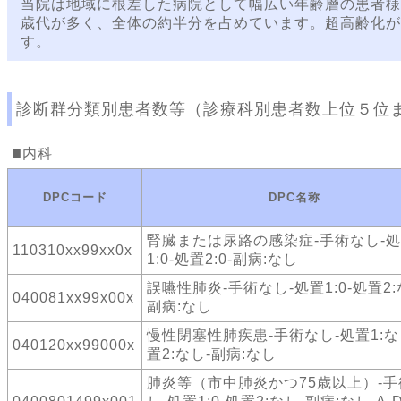
当院は地域に根差した病院として幅広い年齢層の患者様
歳代が多く、全体の約半分を占めています。超高齢化が
す。
診断群分類別患者数等（診療科別患者数上位５位
内科
DPCコード
DPC名称
腎臓または尿路の感染症-手術なし-
110310xx99xx0x
1:0-処置2:0-副病:なし
誤嚥性肺炎-手術なし-処置1:0-処置2:
040081xx99x00x
副病:なし
慢性閉塞性肺疾患-手術なし-処置1:な
040120xx99000x
置2:なし-副病:なし
肺炎等（市中肺炎かつ75歳以上）-手