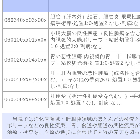
胆管（肝内外）結石、胆管炎-限局性
060340xx03x00x
瘍手術等-処置1:0-処置2:なし-副病:
小腸大腸の良性疾患（良性腫瘍を含む
060100xx01xx0x
内視鏡的大腸ポリープ・粘膜切除術-
1:0-処置2:0-副病:なし
胃の悪性腫瘍-内視鏡的胃、十二指腸
060020xx04x0xx
プ・粘膜切除術-処置1:0-処置2:なし-
肝・肝内胆管の悪性腫瘍（続発性を
060050xx97x00x
む。）-その他の手術あり-処置1:0-処
し-副病:なし
肝硬変（胆汁性肝硬変を含む。）-手
060300xx99x00x
処置1:0-処置2:なし-副病:なし
当院では消化管領域・肝胆膵領域のほとんどの検査と
ポリープなどの良性疾患、胃、食道や胆道の悪性疾患が
治療・検査を、医療の進歩に合わせて内容の充実を図っ