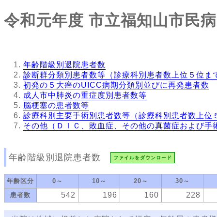
令和元年度
市立福知山市民病
年齢階級別退院患者数
診断群分類別患者数等（診療科別患者数上位５位ま
初発の５大癌のUICC病期分類別並びに再発患者数
成人市中肺炎の重症度別患者数等
脳梗塞の患者数等
診療科別主要手術別患者数等（診療科別患者数上位
その他（ＤＩＣ、敗血症、その他の真菌症および手
年齢階級別退院患者数
ファイルをダウンロード
年齢区分
0～
10～
20～
30～
542
196
160
228
患者数