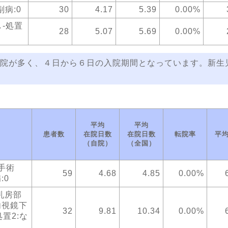
副病:0
30
4.17
5.39
0.00%
-処置
28
5.07
5.69
0.00%
院が多く、４日から６日の入院期間となっています。新生
平均
平均
患者数
在院日数
在院日数
転院率
平
（自院）
（全国）
ア手術
59
4.68
4.85
0.00%
:0
乳房部
内視鏡下
32
9.81
10.34
0.00%
置2:な